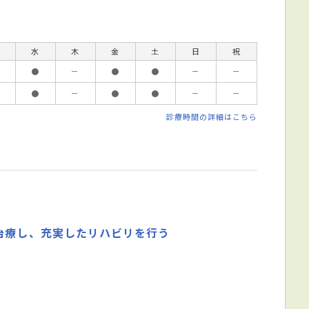
水
木
金
土
日
祝
●
－
●
●
－
－
●
－
●
●
－
－
診療時間の詳細はこちら
治療し、充実したリハビリを行う