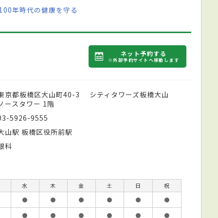
100年時代の健康を守る
ネット予約する
※外部予約サイトへ移動します
東京都板橋区大山町40-3 シティタワーズ板橋大山
ノースタワー 1階
03-5926-9555
大山駅 板橋区役所前駅
眼科
水
木
金
土
日
祝
●
●
●
●
●
●
●
●
●
●
●
●