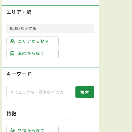
エリア・駅
板橋区役所前駅
エリアから探す
沿線から探す
キーワード
学会眼科専門医
視能訓練士（ORT）在籍
液層破壊時間検査
シルマー検査
パネル検査
角膜検査
眼位検査
特徴
特徴から探す