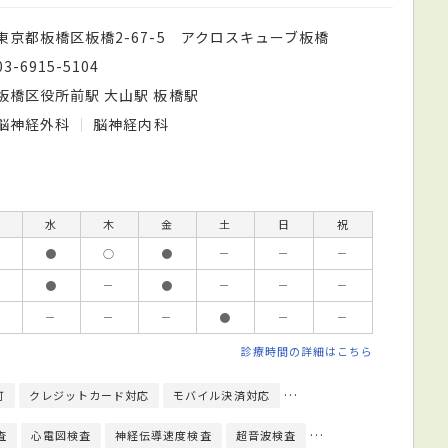
東京都板橋区板橋2-67-5 アクロスキューブ板橋
03-6915-5104
板橋区役所前駅 大山駅 板橋駅
脳神経外科
脳神経内科
水
木
金
土
日
祝
●
○
●
－
－
－
●
－
●
－
－
－
－
－
－
●
－
－
診療時間の詳細はこちら
可
クレジットカード対応
モバイル決済対応
健康診断対応
日本脳神
査
心電図検査
神経伝導速度検査
超音波検査
CPAP療法
MR検査