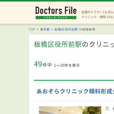
全国のドクター14,38
クリニック・病院 156,
TOP
東京都
板橋区役所前駅
の検索結果
板橋区役所前駅
のクリニ
49
件中
1〜20件を表示
あおぞらクリニック眼科形成