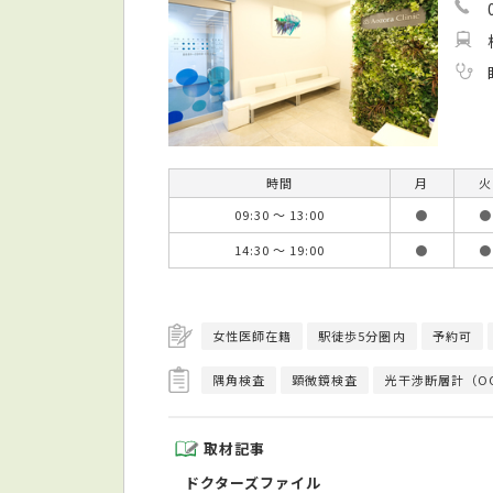
時間
月
火
09:30 ～ 13:00
●
●
14:30 ～ 19:00
●
●
女性医師在籍
駅徒歩5分圏内
予約可
隅角検査
顕微鏡検査
光干渉断層計（O
取材記事
ドクターズファイル