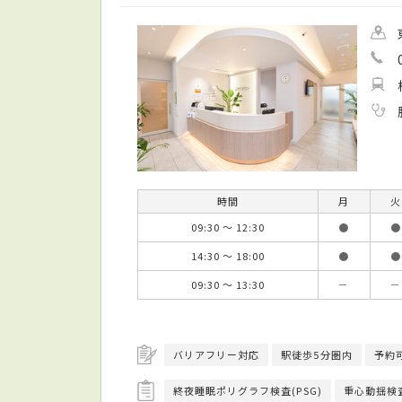
時間
月
火
09:30 ～ 12:30
●
●
14:30 ～ 18:00
●
●
09:30 ～ 13:30
－
－
バリアフリー対応
駅徒歩5分圏内
予約
終夜睡眠ポリグラフ検査(PSG)
重心動揺検