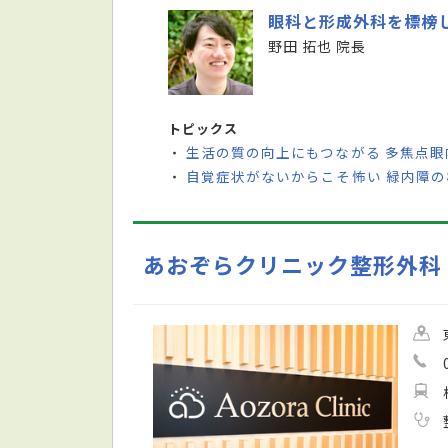
眼科と形成外科を標榜
野田 拓也 院長
トピックス
生活の質の向上にもつながる 多焦点
・
自覚症状がないからこそ怖い 緑内障
・
あおぞらクリニック整形外科