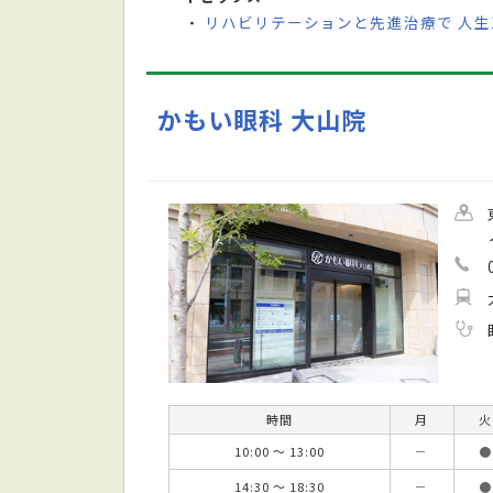
リハビリテーションと先進治療で 人生
・
かもい眼科 大山院
時間
月
火
10:00 ～ 13:00
－
●
14:30 ～ 18:30
－
●