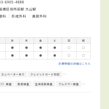
03-6905-4888
板橋区役所前駅 大山駅
眼科
形成外科
美容外科
水
木
金
土
日
祝
●
●
●
●
○
○
●
●
●
●
○
○
診療時間の詳細はこちら
エレベーターあり
クレジットカード対応
モバイル決済対応
日本眼科
CT）検査
色覚検査
生体染色検査
アムスラー検査
緑内障検査
涙