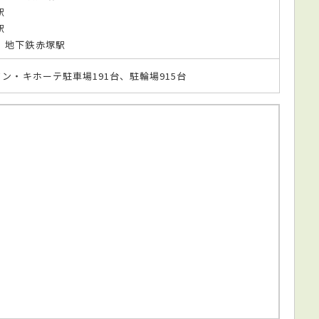
駅
駅
 地下鉄赤塚駅
ドン・キホーテ駐車場191台、駐輪場915台