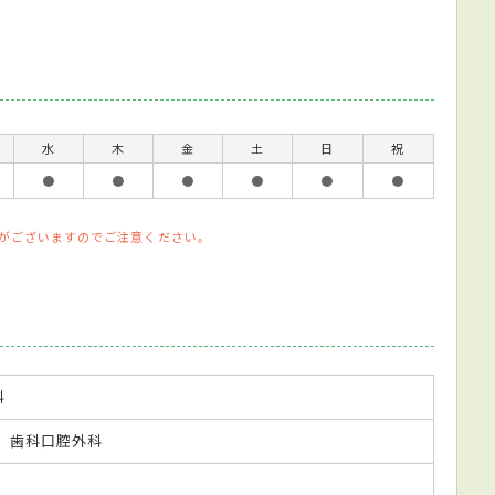
水
木
金
土
日
祝
●
●
●
●
●
●
がございますのでご注意ください。
科
歯科口腔外科