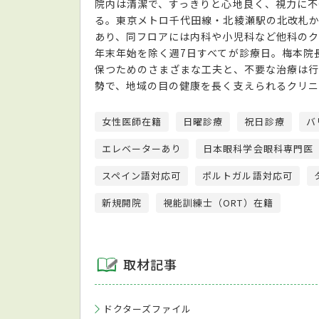
院内は清潔で、すっきりと心地良く、視力に不
る。東京メトロ千代田線・北綾瀬駅の北改札か
あり、同フロアには内科や小児科など他科のク
年末年始を除く週7日すべてが診療日。梅本院
保つためのさまざまな工夫と、不要な治療は行
勢で、地域の目の健康を長く支えられるクリニ
女性医師在籍
日曜診療
祝日診療
バ
エレベーターあり
日本眼科学会眼科専門医
スペイン語対応可
ポルトガル語対応可
新規開院
視能訓練士（ORT）在籍
取材記事
ドクターズファイル