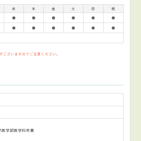
水
木
金
土
日
祝
●
●
●
●
●
●
●
●
●
●
●
●
がございますのでご注意ください。
科大学医学部医学科卒業