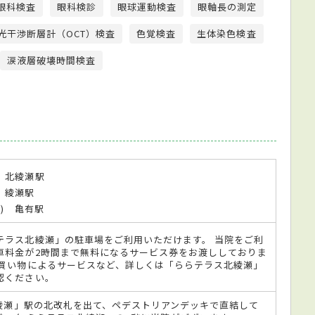
眼科検査
眼科検診
眼球運動検査
眼軸長の測定
光干渉断層計（OCT）検査
色覚検査
生体染色検査
涙液層破壊時間検査
 北綾瀬駅
 綾瀬駅
手) 亀有駅
テラス北綾瀬」の駐車場をご利用いただけます。 当院をご利
車料金が2時間まで無料になるサービス券をお渡ししておりま
お買い物によるサービスなど、詳しくは「ららテラス北綾瀬」
認ください。
綾瀬」駅の北改札を出て、ペデストリアンデッキで直結して