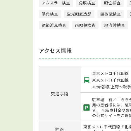
アムスラー検査
角膜検査
眼位検査
隅角検査
蛍光眼底造影
顕微鏡検査
調節近点検査
両眼視検査
緑内障検査
アクセス情報
東京メトロ千代田線
東京メトロ千代田線
JR常磐線(上野～取
交通手段
駐車場 有／「らら
用の患者様には、駐
す。 ※駐車料金や
の公式サイトをご確
東京メトロ千代田線「北
経路