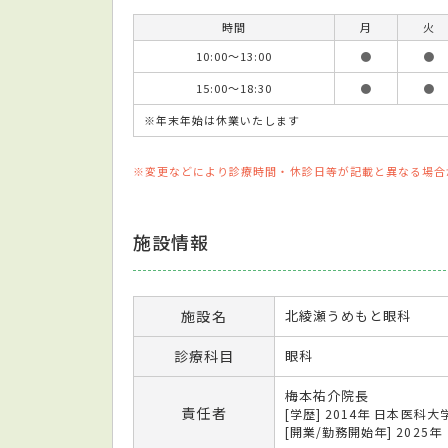
時間
月
火
10:00～13:00
●
●
15:00～18:30
●
●
※年末年始は休業いたします
※変更などにより診療時間・休診日等が記載と異なる場合
施設情報
施設名
北綾瀬うめもと眼科
診療科目
眼科
梅本祐介院長
責任者
[学歴] 2014年 日本医
[開業/勤務開始年] 2025年