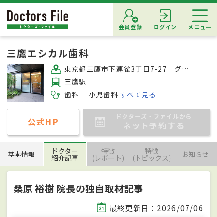
会員登録
ログイン
メニュー
三鷹エシカル歯科
東京都三鷹市下連雀3丁目7-27 グリエヴェール1階
三鷹駅
歯科
小児歯科
すべて見る
ドクターズ・ファイルから
公式HP
ネット予約する
ドクター
特徴
特徴
基本情報
お知らせ
紹介記事
(レポート)
(トピックス)
桑原 裕樹 院長の独自取材記事
最終更新日：2026/07/06