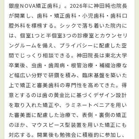
銀座NOVA矯正歯科」。2026年に神田純也院長
が開業し、歯科・矯正歯科・小児歯科・歯科口
腔外科を標榜する。シックで落ち着いた院内に
は、個室1つと半個室3つの診療室とカウンセリ
ングルームを備え、プライバシーに配慮した空
間でじっくり相談できる。神田院長は東北大学
卒業後、虫歯・歯周病・根管治療・補綴治療な
ど幅広い分野で研鑽を積み、臨床基盤を築いた
上で矯正と審美歯科の専門性を高めてきた。得
意とするのは歯の黄金比に基づくデザイン設計
を取り入れた矯正や、ラミネートベニアを用い
た審美面に配慮した治療で、表側・裏側の矯正
のほか、マウスピース型装置を用いた矯正にも
対応する。開業後も勉強会に積極的に参加し、