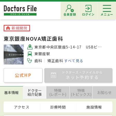
会員登録
ログイン
メニュー
新規開院
東京銀座NOVA矯正歯科
東京都中央区銀座5-14-17 USBビル2F
東銀座駅
歯科
矯正歯科
すべて見る
ドクターズ・ファイルから
公式HP
ネット予約する
ドクター
特徴
特徴
基本情報
お知らせ
紹介記事
(レポート)
(トピックス)
アクセス
診療時間
施設情報