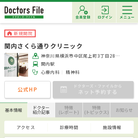
会員登録
ログイン
メニュー
新規開院
関内さくら通りクリニック
神奈川県横浜市中区尾上町3丁目28番地 横浜国際ビル6階
関内駅
心療内科
精神科
ドクターズ・ファイルから
公式HP
ネット予約する
ドクター
特徴
特徴
基本情報
お知らせ
紹介記事
(レポート)
(トピックス)
アクセス
診療時間
施設情報