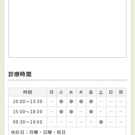
診療時間
時間
月
火
水
木
金
土
日
祝
10:00～13:30
－
●
●
●
●
－
－
－
15:00～18:30
－
●
●
－
●
－
－
－
09:30～14:00
－
－
－
－
－
●
－
－
休診日：月曜・日曜・祝日