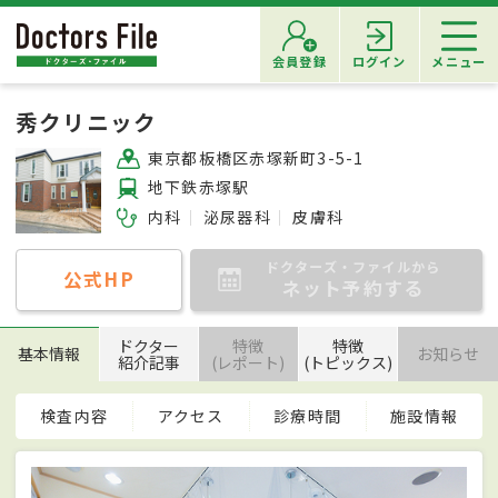
会員登録
ログイン
メニュー
秀クリニック
東京都板橋区赤塚新町3-5-1
地下鉄赤塚駅
内科
泌尿器科
皮膚科
ドクターズ・ファイルから
公式HP
ネット予約する
ドクター
特徴
特徴
基本情報
お知らせ
紹介記事
(レポート)
(トピックス)
検査内容
アクセス
診療時間
施設情報