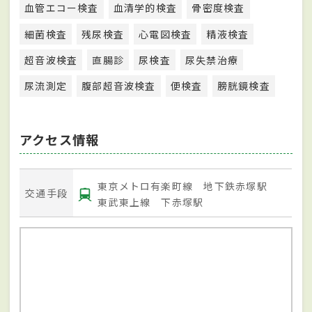
血管エコー検査
血清学的検査
骨密度検査
細菌検査
残尿検査
心電図検査
精液検査
超音波検査
直腸診
尿検査
尿失禁治療
尿流測定
腹部超音波検査
便検査
膀胱鏡検査
アクセス情報
東京メトロ有楽町線 地下鉄赤塚駅
交通手段
東武東上線 下赤塚駅