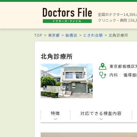
全国のドクター14,36
クリニック・病院 156,
TOP
東京都
板橋区
ときわ台駅
北角診療所
北角診療所
東京都板橋区常
内科
循環器
特徴
対応できる検査内容