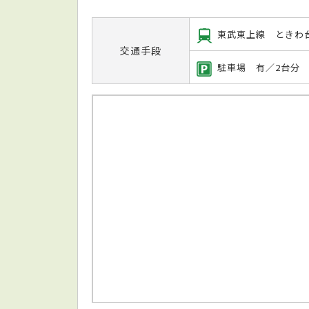
東武東上線 ときわ
交通手段
駐車場 有／2台分