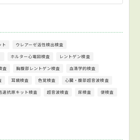
ット
ウレアーゼ活性検出検査
）
ホルター心電図検査
レントゲン検査
検査
胸腹部レントゲン検査
血清学的検査
査
耳鏡検査
色覚検査
心臓・腹部超音波検査
迅速抗原キット検査
超音波検査
尿検査
便検査