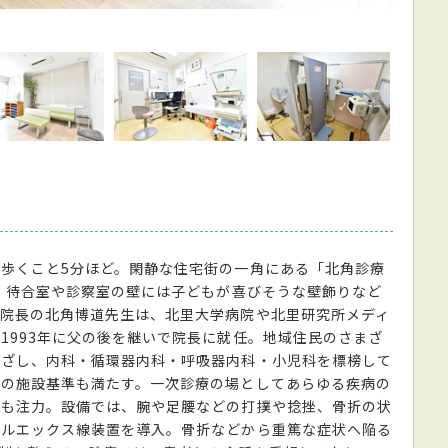
温かみ
歩くこと5分ほど。閑静な住宅街の一角にある「北角診療
ク。待合室や診察室の壁には子どもが喜びそうな壁飾りなど
院長の北角博道先生は、北里大学病院や北里研究所メディ
1993年に父の後を継いで院長に就任。地域住民のさまざ
めざし、内科・循環器内科・呼吸器内科・小児科を標榜して
所の施設基準も満たす。一次診療の場としてあらゆる疾病の
にも注力。設備では、腕や足腰などの打撲や捻挫、骨折の状
タルエックス線装置を導入。骨折などから重篤な症状へ陥る