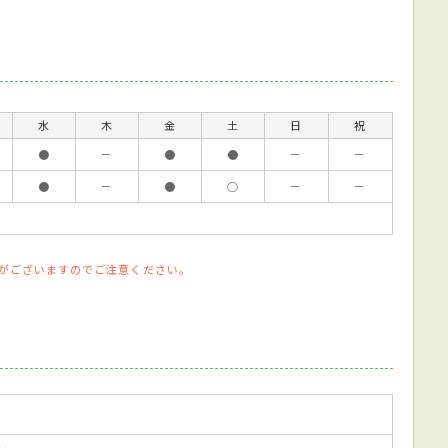
水
木
金
土
日
祝
●
－
●
●
－
－
●
－
●
○
－
－
がございますのでご注意ください。