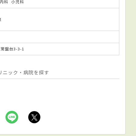
内科
小児科
業
常盤台3-3-1
リニック・病院を探す