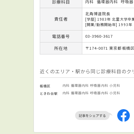
診療科目
内科
循環器内科
呼吸器
北角博道院長
責任者
[学歴] 1983年 北里大学卒
[開業/勤務開始年] 1993年
電話番号
03-3960-3617
所在地
〒174-0071 東京都板橋区
近くのエリア・駅から同じ診療科目のク
内科
循環器内科
呼吸器内科
小児科
板橋区
内科
循環器内科
呼吸器内科
小児科
ときわ台駅