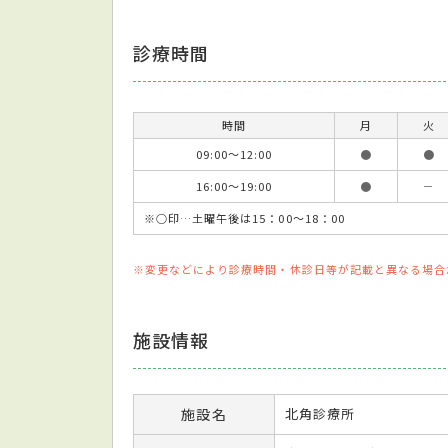
診療時間
時間
月
火
09:00～12:00
●
●
16:00～19:00
●
－
※○印…土曜午後は15：00〜18：00
※変更などにより診療時間・休診日等が記載と異なる場合
施設情報
施設名
北角診療所