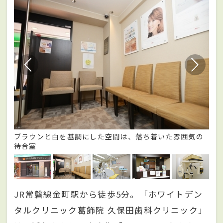
らも
ブラウンと白を基調にした空間は、落ち着いた雰囲気の
清
待合室
JR常磐線金町駅から徒歩5分。「ホワイトデン
タルクリニック葛飾院 久保田歯科クリニック」