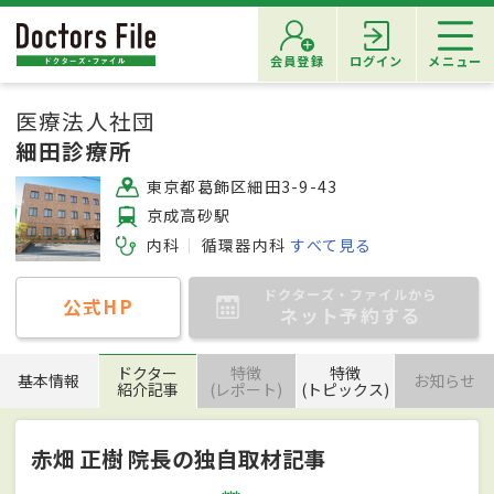
会員登録
ログイン
メニュー
医療法人社団
細田診療所
東京都葛飾区細田3-9-43
京成高砂駅
内科
循環器内科
すべて見る
ドクターズ・ファイルから
公式HP
ネット予約する
ドクター
特徴
特徴
基本情報
お知らせ
紹介記事
(レポート)
(トピックス)
赤畑 正樹 院長の独自取材記事