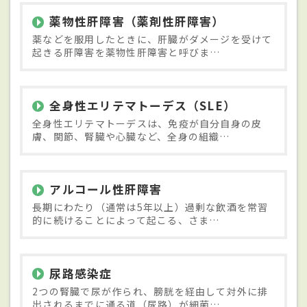
薬物性肝障害（薬剤性肝障害）
薬などを服用したときに、肝臓がダメージを受けて
起きる肝障害を薬物性肝障害と呼びま…
全身性エリテマトーデス（SLE）
全身性エリテマトーデスは、免疫が自分自身の皮
膚、関節、腎臓や心臓など、全身の組織…
アルコール性肝障害
長期にわたり（通常は5年以上）過剰な飲酒を常習
的に続けることによって起こる、さま…
尿路感染症
2つの腎臓で尿が作られ、膀胱を経由して対外に排
出されるまでに通る道（尿路）が細菌…