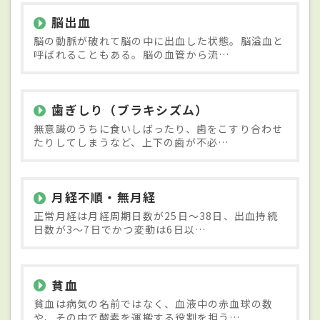
脳出血
脳の動脈が破れて脳の中に出血した状態。脳溢血と
呼ばれることもある。脳の血管から流…
歯ぎしり（ブラキシズム）
無意識のうちに食いしばったり、歯をこすり合わせ
たりしてしまうなど、上下の歯が不必…
月経不順・無月経
正常月経は月経周期日数が25日～38日、出血持続
日数が3～7日でかつ変動は6日以…
貧血
貧血は病気の名前ではなく、血液中の赤血球の数
や、その中で酸素を運搬する役割を担う…