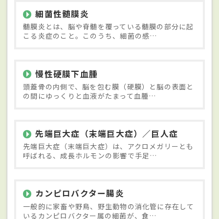
細菌性髄膜炎
髄膜炎とは、脳や脊髄を覆っている髄膜の部分に起
こる炎症のこと。このうち、細菌の感…
慢性硬膜下血腫
頭蓋骨の内側で、脳を包む膜（硬膜）と脳の表面と
の間にゆっくりと血液がたまって血腫…
先端巨大症（末端巨大症）／巨人症
先端巨大症（末端巨大症）は、アクロメガリーとも
呼ばれる、成長ホルモンの影響で手足…
カンピロバクター腸炎
一般的に家畜や野鳥、野生動物の消化管に存在して
いるカンピロバクター属の細菌が、食…