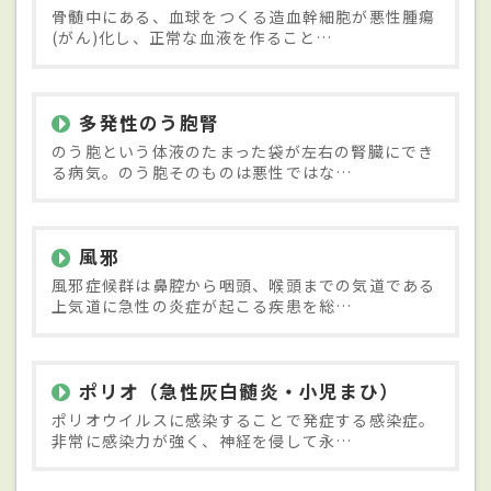
骨髄中にある、血球をつくる造血幹細胞が悪性腫瘍
(がん)化し、正常な血液を作ること…
多発性のう胞腎
のう胞という体液のたまった袋が左右の腎臓にでき
る病気。のう胞そのものは悪性ではな…
風邪
風邪症候群は鼻腔から咽頭、喉頭までの気道である
上気道に急性の炎症が起こる疾患を総…
ポリオ（急性灰白髄炎・小児まひ）
ポリオウイルスに感染することで発症する感染症。
非常に感染力が強く、神経を侵して永…