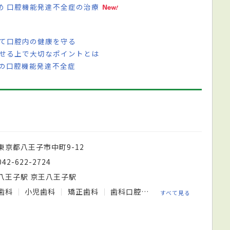
め 口腔機能発達不全症の治療
して口腔内の健康を守る
させる上で大切なポイントとは
児の口腔機能発達不全症
東京都八王子市中町9-12
042-622-2724
八王子駅 京王八王子駅
歯科
小児歯科
矯正歯科
歯科口腔外科
すべて見る