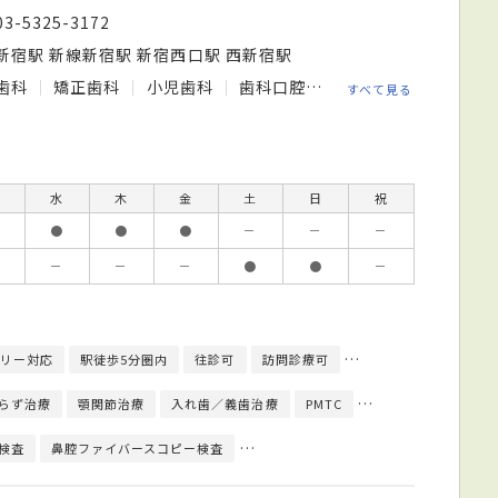
03-5325-3172
新宿駅 新線新宿駅 新宿西口駅 西新宿駅
歯科
矯正歯科
小児歯科
歯科口腔外科
すべて見る
水
木
金
土
日
祝
●
●
●
－
－
－
－
－
－
●
●
－
リー対応
駅徒歩5分圏内
往診可
訪問診療可
エレベーターあり
らず治療
顎関節治療
入れ歯／義歯治療
PMTC
クリーニング
イ
検査
鼻腔ファイバースコピー検査
唾液検査（サリバテスト）
CT検査