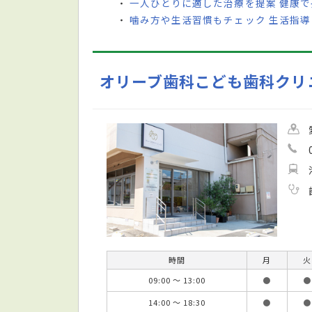
一人ひとりに適した治療を提案 健康
・
噛み方や生活習慣もチェック 生活指
・
オリーブ歯科こども歯科クリ
時間
月
火
09:00 ～ 13:00
●
●
14:00 ～ 18:30
●
●