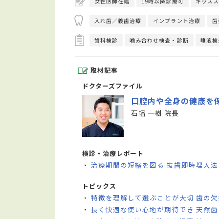
女性医師在籍
19時以降診療可
キッズス
入れ歯／義歯治療
インプラント治療
歯
歯科検診
噛み合わせ検査・診断
唾液検
取材記事
ドクターズファイル
口腔内や全身の健康を
石幡 一樹 院長
検診・治療レポート
治療期間の短縮を図る 抜歯即時埋入
・
トピックス
特徴を理解して選ぶことが大切 歯の
・
長く快適な使い心地が期待でき 天然
・