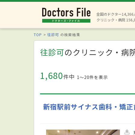
全国のドクター14,36
クリニック・病院 156,
TOP
往診可
の検索結果
往診可
のクリニック・病
1,680
件中
1〜20件を表示
新宿駅前サイナス歯科・矯正