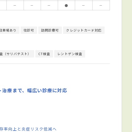
－
－
－
●
－
－
駐車場あり
往診可
訪問診療可
クレジットカード対応
査（サリバテスト）
CT検査
レントゲン検査
ト治療まで、幅広い診療に対応
残存率向上と炎症リスク低減へ