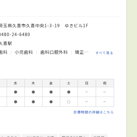
埼玉県久喜市久喜中央1-3-19 ゆきビル1F
0480-24-6480
久喜駅
歯科
小児歯科
歯科口腔外科
矯正歯科
すべて見る
水
木
金
土
日
祝
●
●
●
●
－
－
●
●
●
○
－
－
診療時間の詳細はこちら