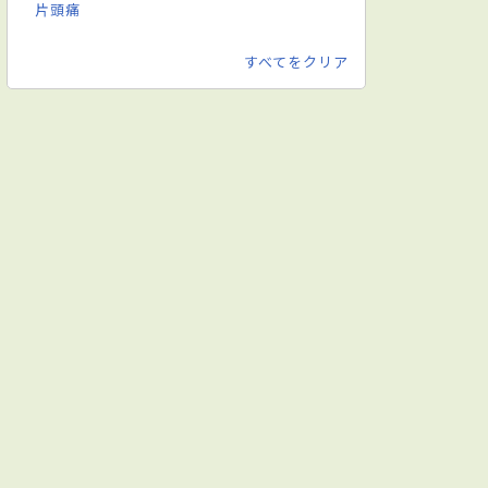
ード対応
英語対応可
歯科用マイクロスコープあり
片頭痛
すべてをクリア