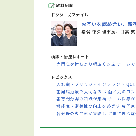
取材記事
ドクターズファイル
お互いを認め合い、新
猪俣 謙次 理事長、日高 英
検診・治療レポート
専門性を持ち寄り幅広く対応 チーム
・
トピックス
入れ歯・ブリッジ・インプラント QO
・
歯周病治療で大切なのは 菌と力のコン
・
各専門分野の知識が集結 チーム医療
・
機能性・審美性の向上をめざす 専門
・
各分野の専門家が集結し さまざまな
・