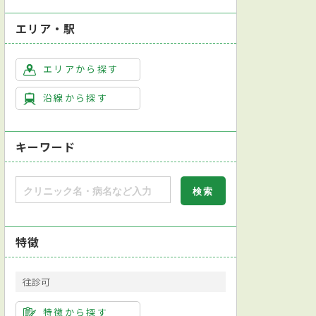
エリア・駅
エリアから探す
沿線から探す
キーワード
クレジットカード対応
モバイル決済対応
日本耳鼻咽喉科学会耳鼻咽喉科専
特徴
ンプラント治療
ホワイトニング
訪問歯科診療
裏側矯正
歯列矯正
往診可
レントゲン検査
特徴から探す