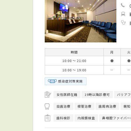
時間
月
火
10:00 ～ 21:00
●
●
10:00 ～ 19:00
－
－
感染症対策実施
女性医師在籍
19時以降診療可
バリアフ
虫歯治療
根管治療
歯周病治療
親知
歯科検診
内視鏡検査
鼻咽腔ファイバー