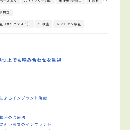
ペースあり
バリアフリー対応
駅徒歩5分圏内
往診可
クレジットカ
列矯正
査（サリバテスト）
CT検査
レントゲン検査
保つ上でも噛み合わせを重視
法によるインプラント治療
欠損時の治療法
歯に近い感覚のインプラント