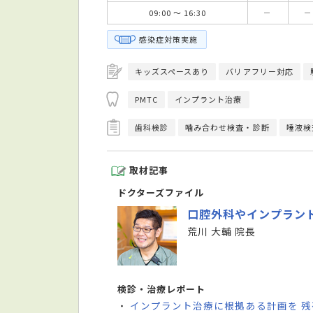
09:00 ～ 16:30
－
－
感染症対策実施
キッズスペースあり
バリアフリー対応
PMTC
インプラント治療
歯科検診
噛み合わせ検査・診断
唾液検
取材記事
ドクターズファイル
口腔外科やインプラン
荒川 大輔 院長
検診・治療レポート
インプラント治療に根拠ある計画を 
・