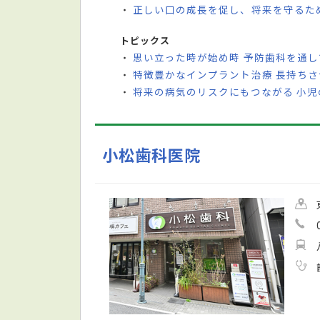
正しい口の成長を促し、将来を守るた
・
トピックス
思い立った時が始め時 予防歯科を通
・
特徴豊かなインプラント治療 長持ち
・
将来の病気のリスクにもつながる 小
・
小松歯科医院