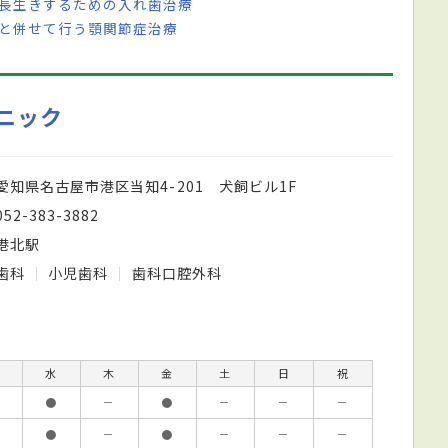
で長生きするための入れ歯治療
導と併せて行う顎関節症治療
ニック
愛知県名古屋市港区当知4-201 犬飼ビル1F
052-383-3882
港北駅
歯科
小児歯科
歯科口腔外科
水
木
金
土
日
祝
●
－
●
－
－
－
●
－
●
－
－
－