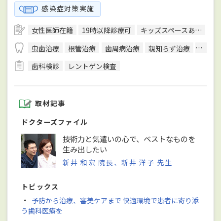
感染症対策実施
女性医師在籍
19時以降診療可
キッズスペースあり
駅
虫歯治療
根管治療
歯周病治療
親知らず治療
顎関節
歯科検診
レントゲン検査
取材記事
ドクターズファイル
技術力と気遣いの心で、ベストなものを
生み出したい
新井 和宏 院長、新井 洋子 先生
トピックス
・
予防から治療、審美ケアまで 快適環境で患者に寄り添
う歯科医療を