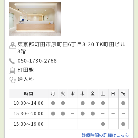
東京都町田市原町田6丁目3-20 TK町田ビル
3階
050-1730-2768
町田駅
婦人科
時間
月
火
水
木
金
土
日
祝
10:00～14:00
●
●
－
●
●
●
－
●
15:30～20:00
●
●
－
●
●
－
－
－
15:30～19:00
－
－
－
－
－
●
－
●
診療時間の詳細はこちら