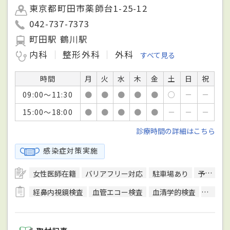
東京都町田市薬師台1-25-12
042-737-7373
町田駅 鶴川駅
内科
整形外科
外科
すべて見る
時間
月
火
水
木
金
土
日
祝
09:00～11:30
●
●
●
●
●
○
－
－
15:00～18:00
●
●
●
●
●
－
－
－
診療時間の詳細はこちら
感染症対策実施
女性医師在籍
バリアフリー対応
駐車場あり
予約可
経鼻内視鏡検査
血管エコー検査
血清学的検査
呼吸機