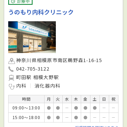
診療中
うのもり内科クリニック
神奈川県相模原市南区鵜野森1-16-15
042-705-3122
町田駅 相模大野駅
内科
消化器内科
時間
月
火
水
木
金
土
日
祝
09:00～13:00
●
●
－
●
●
●
－
－
15:00～18:00
●
●
－
●
●
－
－
－