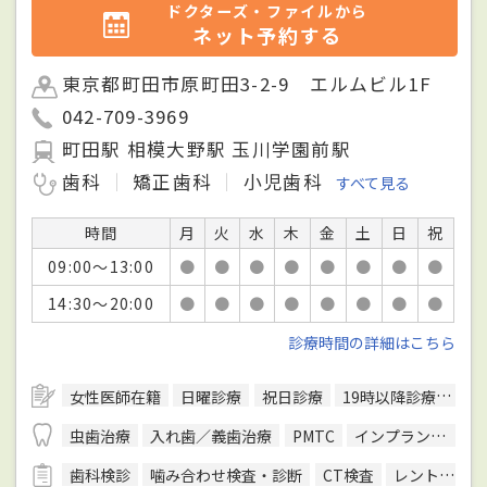
ドクターズ・ファイルから
ネット予約する
東京都町田市原町田3-2-9 エルムビル1F
042-709-3969
町田駅 相模大野駅 玉川学園前駅
歯科
矯正歯科
小児歯科
すべて見る
時間
月
火
水
木
金
土
日
祝
09:00～13:00
●
●
●
●
●
●
●
●
14:30～20:00
●
●
●
●
●
●
●
●
診療時間の詳細はこちら
女性医師在籍
日曜診療
祝日診療
19時以降診療可
キ
虫歯治療
入れ歯／義歯治療
PMTC
インプラント治療
歯科検診
噛み合わせ検査・診断
CT検査
レントゲン検査