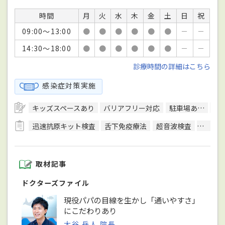
時間
月
火
水
木
金
土
日
祝
09:00～13:00
●
●
●
●
●
●
－
－
14:30～18:00
●
●
●
●
●
●
－
－
診療時間の詳細はこちら
感染症対策実施
キッズスペースあり
バリアフリー対応
駐車場あり
予
迅速抗原キット検査
舌下免疫療法
超音波検査
尿検査
取材記事
ドクターズファイル
現役パパの目線を生かし「通いやすさ」
にこだわりあり
大谷 岳人 院長