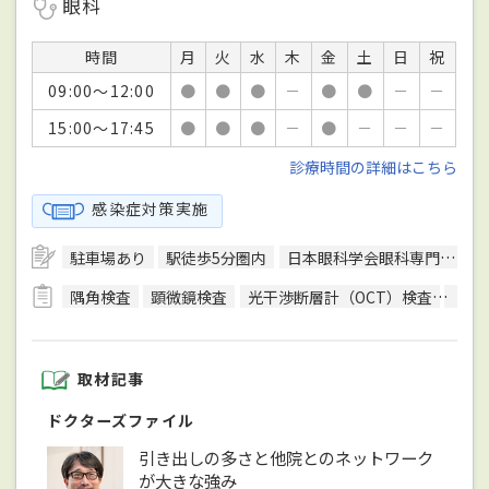
眼科
時間
月
火
水
木
金
土
日
祝
09:00～12:00
●
●
●
－
●
●
－
－
15:00～17:45
●
●
●
－
●
－
－
－
診療時間の詳細はこちら
感染症対策実施
駐車場あり
駅徒歩5分圏内
日本眼科学会眼科専門医
隅角検査
顕微鏡検査
光干渉断層計（OCT）検査
色覚
取材記事
ドクターズファイル
引き出しの多さと他院とのネットワーク
が大きな強み