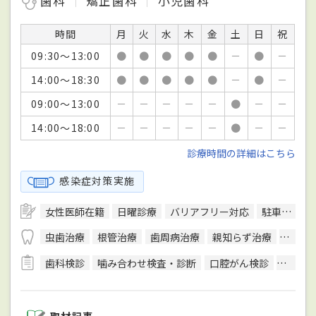
歯科
矯正歯科
小児歯科
時間
月
火
水
木
金
土
日
祝
09:30～13:00
●
●
●
●
●
－
●
－
14:00～18:30
●
●
●
●
●
－
●
－
09:00～13:00
－
－
－
－
－
●
－
－
14:00～18:00
－
－
－
－
－
●
－
－
診療時間の詳細はこちら
感染症対策実施
女性医師在籍
日曜診療
バリアフリー対応
駐車場あり
虫歯治療
根管治療
歯周病治療
親知らず治療
顎関節
歯科検診
噛み合わせ検査・診断
口腔がん検診
CT検査
取材記事