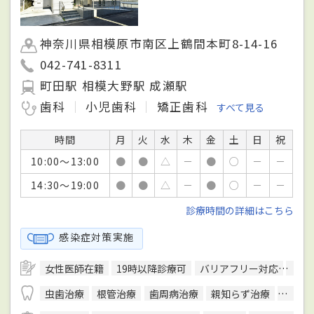
神奈川県相模原市南区上鶴間本町8-14-16
042-741-8311
町田駅 相模大野駅 成瀬駅
歯科
小児歯科
矯正歯科
すべて見る
時間
月
火
水
木
金
土
日
祝
10:00～13:00
●
●
△
－
●
○
－
－
14:30～19:00
●
●
△
－
●
○
－
－
診療時間の詳細はこちら
感染症対策実施
女性医師在籍
19時以降診療可
バリアフリー対応
駐車
虫歯治療
根管治療
歯周病治療
親知らず治療
顎関節