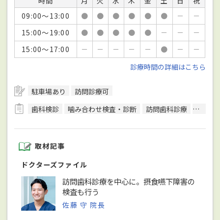
時間
月
火
水
木
金
土
日
祝
09:00～13:00
●
●
●
●
●
●
－
－
15:00～19:00
●
●
●
●
●
－
－
－
15:00～17:00
－
－
－
－
－
●
－
－
診療時間の詳細はこちら
駐車場あり
訪問診療可
歯科検診
噛み合わせ検査・診断
訪問歯科診療
レント
取材記事
ドクターズファイル
訪問歯科診療を中心に。摂食嚥下障害の
検査も行う
佐藤 守 院長