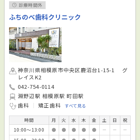
診療時間外
ふちのべ歯科クリニック
神奈川県相模原市中央区鹿沼台1-15-1 グ
レイスK2
042-754-0114
淵野辺駅 相模原駅 町田駅
歯科
矯正歯科
すべて見る
時間
月
火
水
木
金
土
日
祝
10:00～13:00
●
●
●
●
●
－
－
－