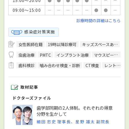
15:00～20:00
●
●
●
●
●
－
－
－
09:00～15:00
－
－
－
－
－
●
●
－
診療時間の詳細はこちら
感染症対策実施
女性医師在籍
19時以降診療可
キッズスペースあり
バ
虫歯治療
PMTC
インプラント治療
マウスピース型装置を用いた矯正
歯科検診
噛み合わせ検査・診断
CT検査
レントゲン検査
取材記事
ドクターズファイル
歯学部同期の2人体制。それぞれの得意
分野を生かして
細田 忠史 理事長、星野 雄太 副院長