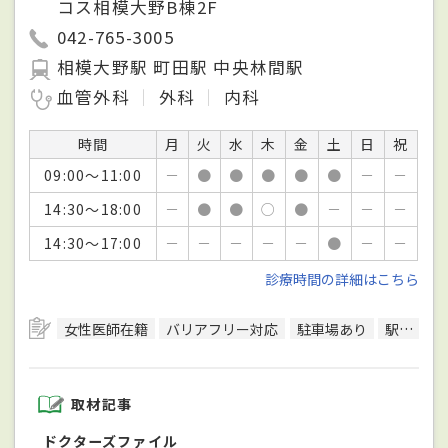
コス相模大野B棟2F
042-765-3005
相模大野駅 町田駅 中央林間駅
血管外科
外科
内科
時間
月
火
水
木
金
土
日
祝
09:00～11:00
－
●
●
●
●
●
－
－
14:30～18:00
－
●
●
○
●
－
－
－
14:30～17:00
－
－
－
－
－
●
－
－
診療時間の詳細はこちら
女性医師在籍
バリアフリー対応
駐車場あり
駅徒歩5分圏内
取材記事
ドクターズファイル