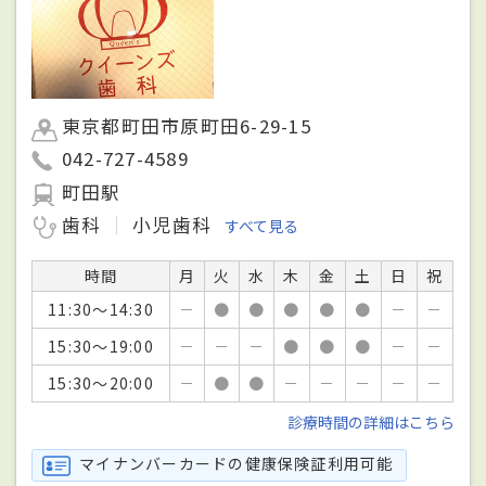
東京都町田市原町田6-29-15
042-727-4589
町田駅
歯科
小児歯科
すべて見る
時間
月
火
水
木
金
土
日
祝
11:30～14:30
－
●
●
●
●
●
－
－
15:30～19:00
－
－
－
●
●
●
－
－
15:30～20:00
－
●
●
－
－
－
－
－
診療時間の詳細はこちら
マイナンバーカードの健康保険証利用可能