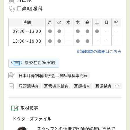
耳鼻咽喉科
時間
月
火
水
木
金
土
日
祝
09:30～13:00
●
●
－
●
●
●
－
－
15:00～19:00
●
●
－
●
●
－
－
－
診療時間の詳細はこちら
感染症対策実施
日本耳鼻咽喉科学会耳鼻咽喉科専門医
喉頭鏡検査
耳管機能検査
耳鏡検査
耳漏検査
舌下免
取材記事
ドクターズファイル
スタッフとの連携で医師が診療に専念で