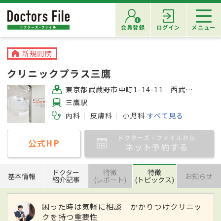
会員登録
ログイン
メニュー
新規開院
クリニックプラス三鷹
東京都武蔵野市中町1-14-11 西武プラザビル7階
三鷹駅
内科
皮膚科
小児科
すべて見る
ドクターズ・ファイルから
公式HP
ネット予約する
ドクター
特徴
特徴
基本情報
お知らせ
紹介記事
(レポート)
(トピックス)
困った時は気軽に相談 かかりつけクリニッ
クを持つ重要性